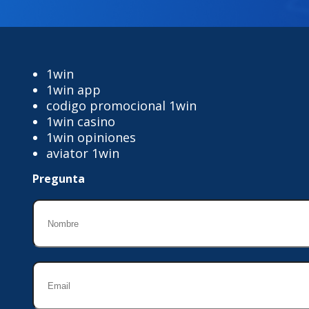
1win
1win app
codigo promocional 1win
1win casino
1win opiniones
aviator 1win
Pregunta