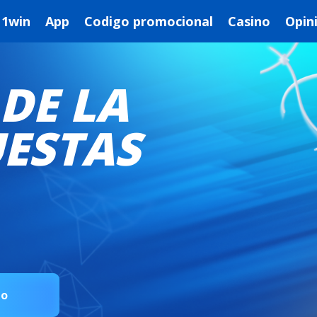
1win
App
Codigo promocional
Casino
Opin
DE LA
UESTAS
io